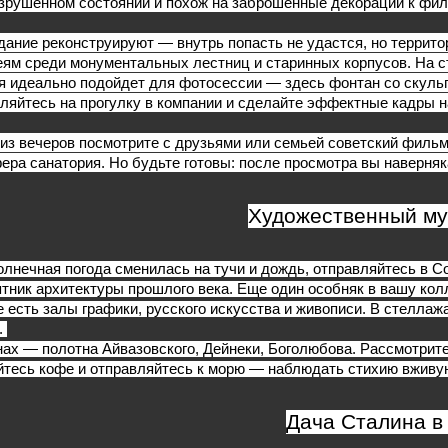
зрушенном состоянии и похож на заброшенные декорации к фил
дание реконструируют — внутрь попасть не удастся, но террито
еям среди монументальных лестниц и старинных корпусов. На ст
я идеально подойдет для фотосессии — здесь фонтан со скуль
ляйтесь на прогулку в компании и сделайте эффектные кадры н
 из вечеров посмотрите с друзьями или семьей советский фильм
ера санатория. Но будьте готовы: после просмотра вы наверняка
Художественный му
олнечная погода сменилась на тучи и дождь, отправляйтесь в С
тник архитектуры прошлого века. Еще один особняк в вашу кол
е есть залы графики, русского искусства и живописи. В стеллаж
 
нах — полотна Айвазовского, Дейнеки, Боголюбова. Рассмотрите
йтесь кофе и отправляйтесь к морю — наблюдать стихию вживую
Дача Сталина в