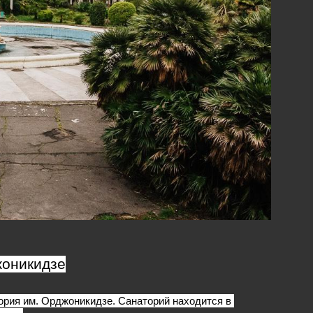
жоникидзе
ория им. Орджоникидзе. Санаторий находится в 