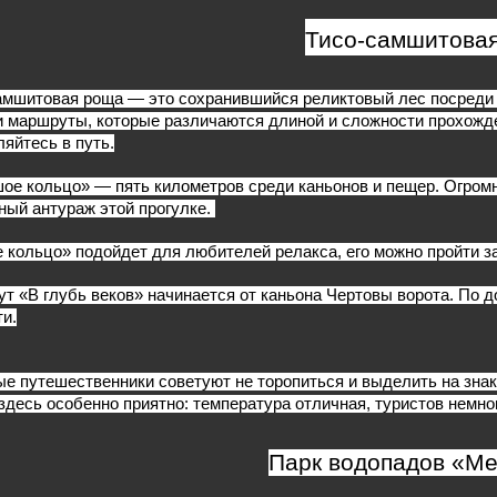
Тисо-самшитова
амшитовая роща — это сохранившийся реликтовый лес посреди 
и маршруты, которые различаются длиной и сложности прохожде
ляйтесь в путь.
ое кольцо» — пять километров среди каньонов и пещер. Огромн
ный антураж этой прогулке. 
 кольцо» подойдет для любителей релакса, его можно пройти за
т «В глубь веков» начинается от каньона Чертовы ворота. По до
ти.
е путешественники советуют не торопиться и выделить на зна
 здесь особенно приятно: температура отличная, туристов немно
Парк водопадов «М