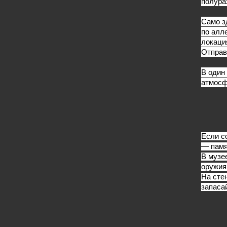
полура
Само з
по алл
локаци
Отправ
В один
атмосф
Если с
— памя
В музе
оружия.
На сте
запаса