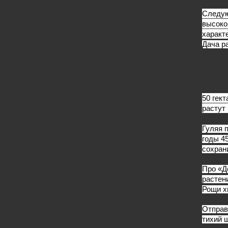
Следую
высоко
характ
Дача р
50 гек
растут
Гуляя 
годы 4
сохран
Про «Д
растен
Рощи х
Отправ
тихий 