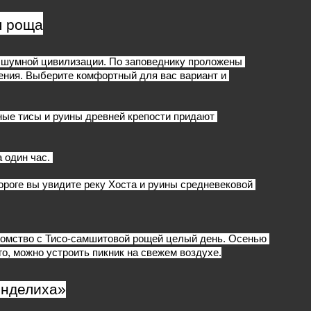
я роща
шумной цивилизации. По заповеднику проложены 
ния. Выберите комфортный для вас вариант и 
ые тисы и руины древней крепости придают 
 один час. 
роге вы увидите реку Хоста и руины средневековой 
комство с Тисо-самшитовой рощей целый день. Осенью 
го, можно устроить пикник на свежем воздухе.
енделиха»