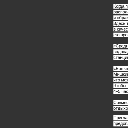
Когда 
распол
и обра
Здесь 
в каче
его пр
«Средн
водопа
станци
«Больш
Мишкин
что мо
Чтобы 
4–5 час
Совмес
отдыхо
Пригла
предоп