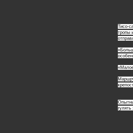
Тисо-с
тропы 
отправ
«Больш
особен
«Малое
Маршру
крепос
Опытны
гулять