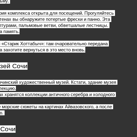
ьму. 
рия комплекса открыта для посещений. Прогуляйтесь 
енах вы обнаружите потертые фрески и панно. Эта 
птурами, пальмовые ветви, обветшалые лестницы. 
а память.
 «Старик Хоттабыч»: там очаровательно передана 
 захотите вернуться в это место вновь.
зей Сочи
очинский художественный музей. Кстати, здание музея 
лекцию.
ах хранятся коллекции античного серебра и холодного 
 морские сюжеты на картинах Айвазовского, а после 
. 
 Сочи