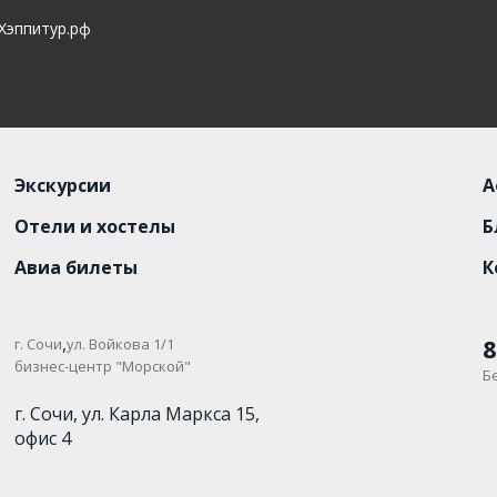
 Хэппитур.рф
Экскурсии
А
Отели и хостелы
Б
Авиа билеты
К
,
8
г. Сочи
ул. Войкова 1/1
бизнес-центр "Морской"
Б
г. Сочи, ул. Карла Маркса 15,
офис 4