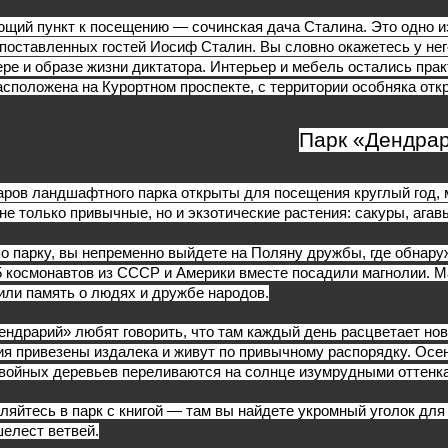
щий пункт к посещению — сочинская дача Сталина. Это одно из
поставленных гостей Иосиф Сталин. Вы словно окажетесь у него 
ере и образе жизни диктатора. Интерьер и мебель остались прак
асположена на Курортном проспекте, с территории особняка от
Парк «Дендра
таров ландшафтного парка открыты для посещения круглый год, 
 не только привычные, но и экзотические растения: сакуры, агав
по парку, вы непременно выйдете на Поляну дружбы, где обнару
5 космонавтов из СССР и Америки вместе посадили магнолии. М
или память о людях и дружбе народов.
ендрарий» любят говорить, что там каждый день расцветает ново
ия привезены издалека и живут по привычному распорядку. Осе
войных деревьев переливаются на солнце изумрудными оттенк
ляйтесь в парк с книгой — там вы найдете укромный уголок для
шелест ветвей.