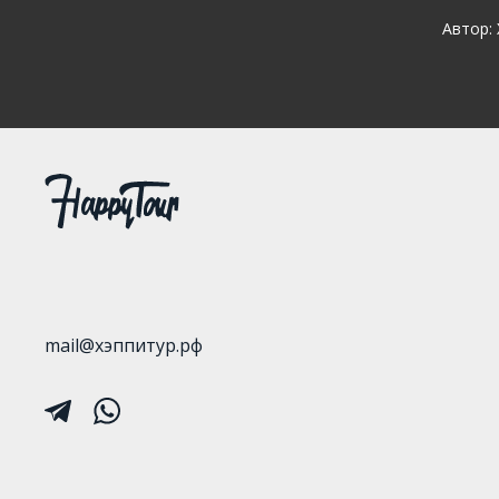
Автор:
mail@хэппитур.рф