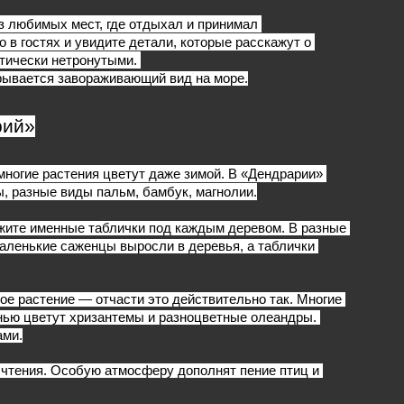
 любимых мест, где отдыхал и принимал 
в гостях и увидите детали, которые расскажут о 
тически нетронутыми. 
крывается завораживающий вид на море.
рий»
многие растения цветут даже зимой. В «Дендрарии» 
ы, разные виды пальм, бамбук, магнолии.
жите именные таблички под каждым деревом. В разные 
аленькие саженцы выросли в деревья, а таблички 
е растение — отчасти это действительно так. Многие 
нью цветут хризантемы и разноцветные олеандры. 
ами.
 чтения. Особую атмосферу дополнят пение птиц и 