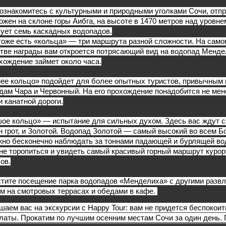
познакомитесь с культурными и природными уголками Сочи, отпр
ожен на склоне горы Аибга, на высоте в 1470 метров над уровн
зует семь каскадных водопадов.
тоже есть «кольца» — три маршрута разной сложности. На самом
стве награды вам откроется потрясающий вид на водопад Мендел
охождение займет около часа.
ее кольцо» подойдет для более опытных туристов, привычным к 
дам Чара и Червонный. На его прохождение понадобится не мене
и канатной дороги.
ое кольцо» — испытание для сильных духом. Здесь вас ждут с
 грот, и Золотой. Водопад Золотой — самый высокий во всем Бо
жно бесконечно наблюдать за тоннами падающей и бурлящей во
не торопиться и увидеть самый красивый горный маршрут курорт 
ов.
тите посещение парка водопадов «Менделиха» с другими развле
м на смотровых террасах и обедами в кафе. 
шаем вас на экскурсии с Happy Tour: вам не придется беспокоит
латы. Прокатим по лучшим осенним местам Сочи за один день. 