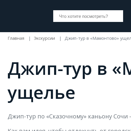
Главная
Экскурсии
Джип-тур в «Мамонтово» уще
Джип-тур в 
ущелье
Джип-тур по «Сказочному» каньону Сочи
Как вам идея, чтобы отдохнуть от городск